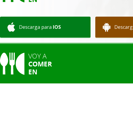
Descarga para
IOS
Descarg