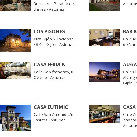
Bricia s/n - Posada de
Asturia
Llanes - Asturias
LOS PISONES
BAR 
Ctra Gijón-Villaviciosa
Calle M
38-40 - Gijón - Asturias
de Narc
CASA FERMÍN
AUGA
Calle San francisco, 8 -
Calle C
Oviedo - Asturias
Alvargo
Gijón - 
CASA EUTIMIO
CASA
Calle San Antonio s/n -
Calle A
Lastres - Asturias
Zapatos
Asturia