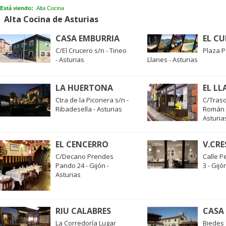
Está viendo:
Alta Cocina
Alta Cocina de Asturias
CASA EMBURRIA
EL CU
C/El Crucero s/n - Tineo
Plaza P
- Asturias
Llanes - Asturias
LA HUERTONA
EL LL
Ctra de la Piconera s/n -
C/Trasq
Ribadesella - Asturias
Román 
Asturia
EL CENCERRO
V.CR
C/Decano Prendes
Calle P
Pando 24 - Gijón -
3 - Gijó
Asturias
RIU CALABRES
CASA
La Corredoría Lugar
Biedes 