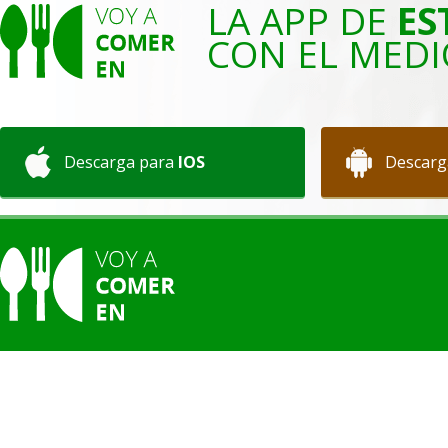
LA APP DE
ES
CON EL MEDI
Descarga para
IOS
Descarg