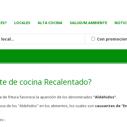
 ES?
LOCALES
ALTA COCINA
SALUD/M.AMBIENTE
NOTIC
Con promocio
ite de cocina Recalentado?
a de fritura favorece la aparición de los denominados
"Aldehidos".
ia de los "Aldehidos" en los alimentos, los cuales son
causantes de "
es :