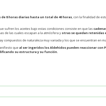
 de 8 horas diarias hasta un total de 40 horas
, con la finalidad de es
ue sufren los aceites bajo estas condiciones consiste en que las
cadenas
as de las cuales escapan a la atmósfera y
otras se quedan retenidas e
hay compuestos de naturaleza muy variada y los que se encuentran en ma
anifiesto que
al ser ingeridos los Aldehidos pueden reaccionar con
ificando su estructura y su función.