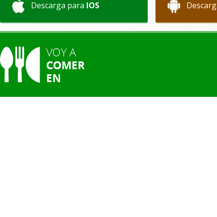
Descarga para
IOS
Descarg