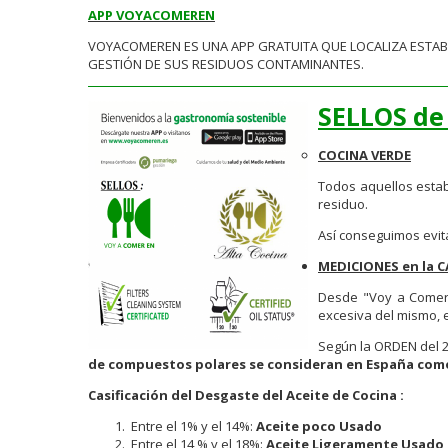
APP VOYACOMEREN
VOYACOMEREN ES UNA APP GRATUITA QUE LOCALIZA ESTABL
GESTIÓN DE SUS RESIDUOS CONTAMINANTES.
SELLOS de
COCINA VERDE
Todos aquellos estab
residuo.
Así conseguimos evit
MEDICIONES en la C
Desde "Voy a Comer
excesiva del mismo, 
Según la ORDEN del 2
de compuestos polares se consideran en España como 
Casificación del Desgaste del Aceite de Cocina :
Entre el 1% y el 14%:
Aceite poco Usado
Entre el 14 % y el 18%:
Aceite Ligeramente Usado