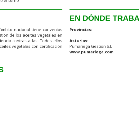
ro entorno
EN DÓNDE TRAB
ámbito nacional tiene convenios
Provincias:
stión de los aceites vegetales en
iencia contrastadas. Todos ellos
Asturias:
eites vegetales con certificación
Pumariega Gestión S.L
www.pumariega.com
S