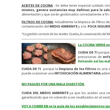
ACEITES DE COCINA
: Se debe tener especial cuidado con
mismos, genera sustancias muy dañinas para la sal
alimentación y que serán gestionados correctamente a fin 
FILTROS DE COCINA
: Actualmente la limpieza de Filtros 
contaminación del
MEDIO AMBIENTE
y a la
POCA SEGURID
*La gestión correcta de los Aceites Usados,la conservación del Me
La COCINA VERDE es
CUIDA DE TI
porqu
precursoras de
enf
Evitando así las ma
CUIDA DE TI
porque la
limpieza de los Filtros
es una d
puede ocasionar una
INTOXICACIÓN ALIMENTARIA
,adem
NO PAGUES POR UNA MALA DIGESTIÓN
CUIDA DEL MEDIO AMBIENTE
ya que los aceites una ve
garantizando que no volverán a ser reutilizados en el sect
VOY A COMER EN es la guía de los establecimientos q