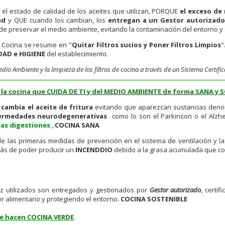
 el estado de calidad de los aceites que utilizan, PORQUE
el exceso de 
ud
y QUE cuando los cambian, los
entregan a un Gestor autorizad
de preservar el medio ambiente, evitando la contaminación del entorno y
de Cocina se resume en "
Quitar Filtros sucios y Poner Filtros Limpios
"
AD e HIGIENE
del establecimiento.
dio Ambiente y la limpieza de los filtros de cocina a través de un Sistema Certif
 la cocina que CUIDA DE TI y del MEDIO AMBIENTE de forma SANA y 
e
cambia el aceite de fritura
evitando que aparezcan sustancias den
ermedades neurodegenerativas
como lo son el Parkinson o el Alzhei
las digestiones
,.
COCINA SANA
e las primeras medidas de prevención en el sistema de ventilación y la
ás de poder producir un
INCENDDIO
debido a la grasa acumulada que co
z utilizados son entregados y gestionados por
Gestor autorizado
, certif
or alimentario y protegiendo el entorno.
COCINA SOSTENIBLE
ue hacen COCINA VERDE