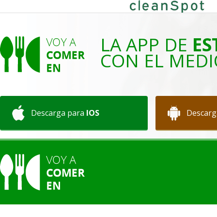
LA APP DE
ES
CON EL MEDI
Descarga para
IOS
Descarg